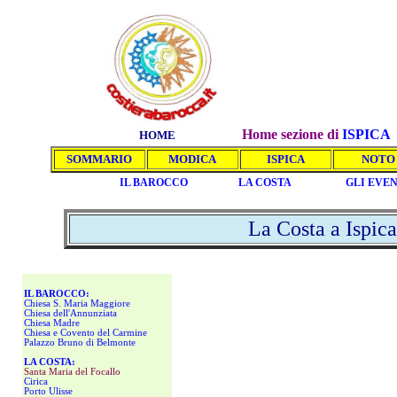
Home sezione di
IS
PICA
HOME
SOMMARIO
MODICA
ISPICA
NOTO
IL BAROCCO
LA COSTA
GLI EVEN
La Costa a Ispica
IL BAROCCO:
Chiesa S. Maria Maggiore
Chiesa dell'Annunziata
Chiesa Madre
Chiesa e Covento del Carmine
Palazzo Bruno di Belmonte
LA COSTA:
Santa Maria del Focallo
Cirica
Porto Ulisse