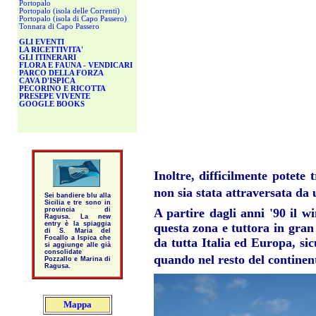
Portopalo
Portopalo (isola delle Correnti)
Portopalo (isola di Capo Passero)
Tonnara di Capo Passero
GLI EVENTI
LA RICETTIVITA'
GLI ITINERARI
FLORA E FAUNA - VENDICARI
PARCO DELLA FORZA
CAVA D'ISPICA
PECORINO E RICOTTA
PRESEPE VIVENTE
GOOGLE BOOKS
Inoltre, difficilmente potete
non sia stata attraversata da
Sei bandiere blu alla
Sicilia e tre sono in
provincia di
A partire dagli anni '90 il wi
Ragusa. La new
entry è la spiaggia
questa zona e tuttora in gran
di S. Maria del
Focallo a Ispica che
da tutta Italia ed Europa, si
si aggiunge alle già
consolidate
quando nel resto del continen
Pozzallo e Marina di
Ragusa.
Mappa