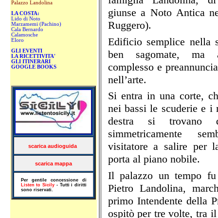
Palazzo Landolina
giunse a Noto Antica ne
LA COSTA:
Lido di Noto
Ruggero).
Marzamemi (Pachino)
Cala Bernardo
Calamosche
Edificio semplice nella s
Eloro
ben sagomate, ma 
GLI EVENTI
LA RICETTIVITA'
GLI ITINERARI
complesso e preannuncia
GOOGLE BOOKS
nell’arte.
Si entra in una corte, 
nei bassi le scuderie e i
destra si trovano d
simmetricamente sem
visitatore a salire per 
scarica audioguida
porta al piano nobile.
scarica mappa
Il palazzo un tempo fu
Per gentile concessione di
Pietro Landolina, marc
Listen to Sicily
- Tutti i diritti
sono riservati.
primo Intendente della 
ospitò per tre volte, tra i