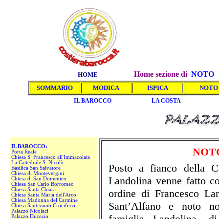
Home sezione di
NOTO
HOME
SOMMARIO
MODICA
ISPICA
NOTO
IL BAROCCO
LA COSTA
IL BAROCCO:
NOT
Porta Reale
Chiesa S. Francesco all'Immacolata
La Cattedrale S. Nicolò
Posto a fianco della Ca
Basilica San Salvatore
Chiesa di Montevergini
Landolina venne fatto co
Chiesa di San Domenico
Chiesa San Carlo Borromeo
Chiesa Santa Chiara
ordine di Francesco La
Chiesa Santa Maria dell'Arco
Chiesa Madonna del Carmine
Sant’Alfano e noto nob
Chiesa Santissimo Crocifisso
Palazzo Nicolaci
famiglia Landolina, d
Palazzo Ducezio