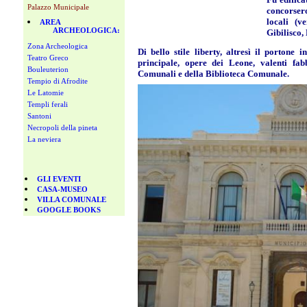
Palazzo Municipale
concorser
locali (ve
AREA
ARCHEOLOGICA:
Gibilisco,
Zona Archeologica
Di bello stile liberty, altresì il portone i
Teatro Greco
principale, opere dei Leone, valenti fabbr
Bouleuterion
Comunali e della Biblioteca Comunale.
Tempio di Afrodite
Le Latomie
Templi ferali
Santoni
Necropoli della pineta
La neviera
GLI EVENTI
CASA-MUSEO
VILLA COMUNALE
GOOGLE BOOKS