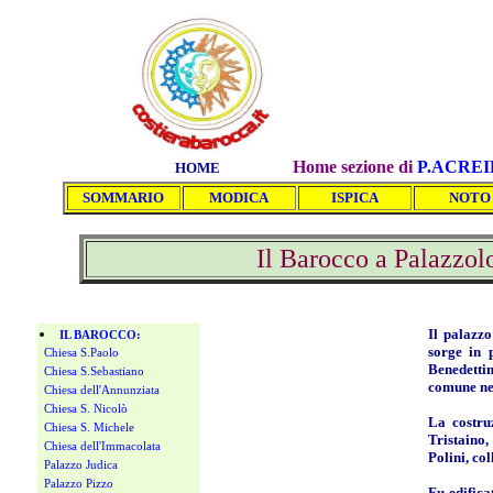
Home sezione di
P.ACRE
HOME
SOMMARIO
MODICA
ISPICA
NOTO
Il Barocco a Palazzol
Il palazzo
IL BAROCCO:
sorge in 
Chiesa S.Paolo
Benedettin
Chiesa S.Sebastiano
comune ne
Chiesa dell'Annunziata
Chiesa S. Nicolò
La costru
Chiesa S. Michel
e
Tristaino
Chiesa dell'Immacolata
Polini, co
Palazzo Judica
Palazzo Pizzo
Fu edifica