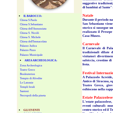
suggestive tradizioni
di bambini al Santo" 
Natale
IL BAROCCO:
Durante il periodo na
Chiesa S.Paolo
San Sebastiano viene a
Chiesa S.Sebastiano
storico si sussegue un
Chiesa dell'Annunziata
realizzato il Presepe
Chiesa S. Nicolò
Casa-Museo.
Chiesa S. Michele
Chiesa dell'Immacolata
Carnevale
Palazzo Judica
Il Carnevale di Palaz
Palazzo Pizzo
tradizionali sfilate
Palazzo Municipale
visitatori divertimen
salsiccia, crostino d
AREA ARCHEOLOGICA:
festa.
Zona Archeologica
Teatro Greco
Festival Internazi
Bouleuterion
A Palazzolo Acreide,
Tempio di Afrodite
Antico di Siracusa, o
Le Latomie
Teatro Greco, giova
Templi ferali
esibiscono nella rapp
Santoni
Necropoli della pineta
Estate Palazzoles
L'estate palazzolese, 
eventi culturali: mus
centro storico ed il 
GLI EVENTI