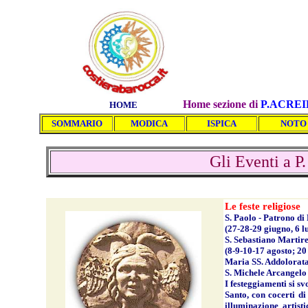
Home sezione di
P.ACRE
HOME
SOMMARIO
MODICA
ISPICA
NOTO
Gli Eventi a P.
Le feste religiose
S. Paolo - Patrono di
(27-28-29 giugno, 6 l
S. Sebastiano Martire
(8
-9-10-17 agosto; 2
Maria SS. Addolorata
S. Michele Arcangelo 
I festeggiamenti si sv
Santo, con cocerti di
illuminazione artist